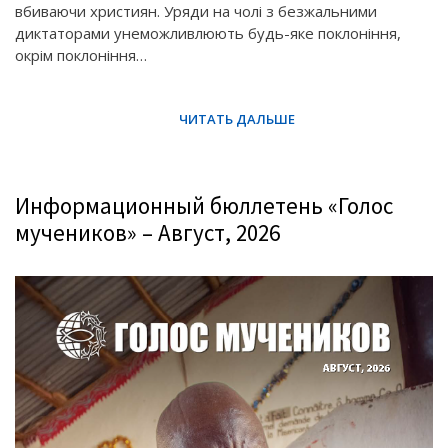
вбиваючи християн. Уряди на чолі з безжальними
диктаторами унеможливлюють будь-яке поклоніння,
окрім поклоніння…
Информационный бюллетень «Голос
мучеников» – Август, 2026