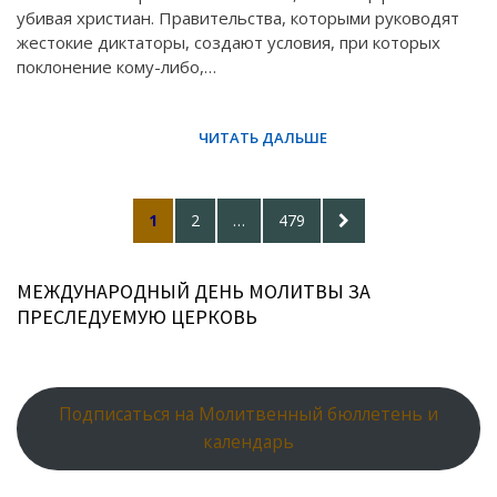
убивая христиан. Правительства, которыми руководят
жестокие диктаторы, создают условия, при которых
поклонение кому-либо,…
Posts
PAGE
PAGE
PAGE
NEXT
1
2
…
479
pagination
PAGE
МЕЖДУНАРОДНЫЙ ДЕНЬ МОЛИТВЫ ЗА
ПРЕСЛЕДУЕМУЮ ЦЕРКОВЬ
Подписаться на Молитвенный бюллетень и
календарь