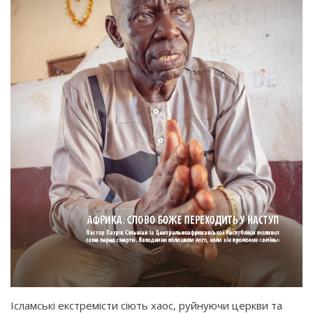
Ісламські екстремісти сіють хаос, руйнуючи церкви та