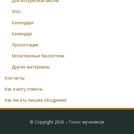
Для воскресной школы
DVD
Календари
Календарі
Презентации
Молитвенные бюллетени
Другие материалы
Контакты
Как я могу помочь
Как писать письма ободрения
© Copyright 2026 –
Голос мучеников
Radical Theme by
WPFlask
⋅
Powered by
WordPress