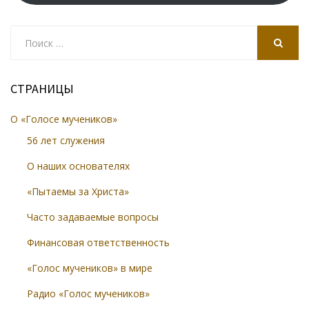
ki
Search
for:
SEARCH
СТРАНИЦЫ
О «Голосе мучеников»
56 лет служения
О наших основателях
«Пытаемы за Христа»
Часто задаваемые вопросы
Финансовая ответственность
«Голос мучеников» в мире
Радио «Голос мучеников»