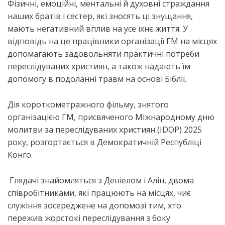
Фізичні, емоційні, ментальні й духовні страждання
наших братів і сестер, які зносять ці знущання,
мають негативний вплив на усе їхнє життя. У
відповідь на це працівники організації ГМ на місцях
допомагають задовольняти практичні потреби
переслідуваних християн, а також надають їм
допомогу в подоланні травм на основі Біблії.
Дія короткометражного фільму, знятого
організацією ГМ, присвяченого Міжнародному дню
молитви за пересл
і
дуваних християн (
IDOP
) 2025
року,
розгортається
в Демократичній Республіці
Конго.
Глядачі знайомляться з Деніелом і Алін, двома
співробітниками, які працюють на місцях, чиє
служіння зосереджене на допомозі тим, хто
пережив жорстокі переслідування з боку