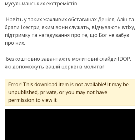
мусульманських екстремістів.
Навіть у таких жахливих обставинах Д
е
ніел, Алін та
брати і сестри, яким вони служать, відчувають втіху,
підтримку
та нагадування про те, що Бог не забув
про них.
Безкоштовно завантажте молитовні слайди
IDOP
,
які допоможуть вашій церкві в молитві!
Error! This download item is not available! It may be
unpublished, private, or you may not have
permission to view it.