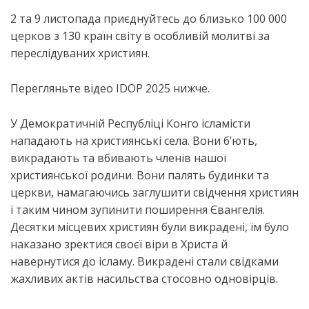
2 та 9 листопада приєднуйтесь до близько 100 000
церков з 130 країн світу в особливій молитві за
переслідуваних християн.
Перегляньте відео
IDOP
2025 нижче.
У Демократичній Республіці Конго ісламісти
нападають на християнські села. Вони
б’ють
,
викрадають та вбивають членів нашої
християнської родини. Вони палять будинки та
церкви, намагаючись заглушити свідчення християн
і таким чином
зупинити поширення Євангелія.
Десятки місцевих християн були викрадені, їм було
наказано зректися своєї віри в Христа
й
навернутися до ісламу. Викрадені стали свідками
жахливих актів насильства
стосовно
одновірців.