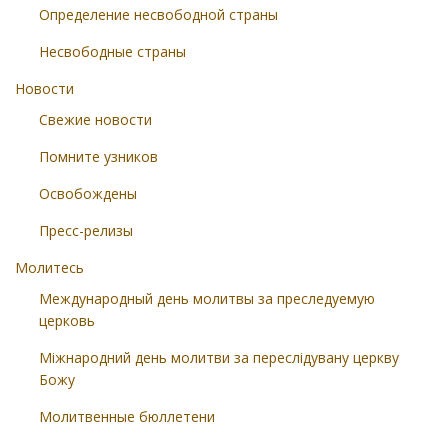
Определение несвободной страны
Несвободные страны
Новости
Свежие новости
Помните узников
Освобождены
Пресс-релизы
Молитесь
Международный день молитвы за преследуемую
церковь
Міжнародний день молитви за переслідувану церкву
Божу
Молитвенные бюллетени