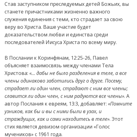
Став заступником преследуемых детей Божьих, вы
станете причастниками жизненно важного
служения единения с теми, кто страдает за свою
веру во Христа. Ваше участие будет
доказательством любви и единства среди
последователей Иисуса Христа по всему миру.
В Послании к Коринфянам, 12:25-26, Павел
объясняет взаимосвязь между членами Тела
Христова:
«… дабы не было разделения в теле, а все
члены одинаково заботились друг о друге. Посему,
страдает ли один член, страдают с ним все члены;
славится ли один член, с ним радуются все члены»
. А
автор Послания к евреям, 13:3, добавляет:
«Помните
узников, как бы и вы с ними были в узах, и
страждущих, как и сами находитесь в теле»
. Этот
стих является девизом организации «Голос
мучеников» с 1961 года.