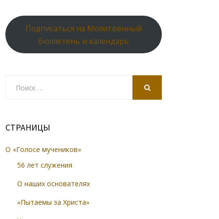
Подписаться на Молитвенный
бюллетень и календарь
Search
for:
SEARCH
СТРАНИЦЫ
О «Голосе мучеников»
56 лет служения
О наших основателях
«Пытаемы за Христа»