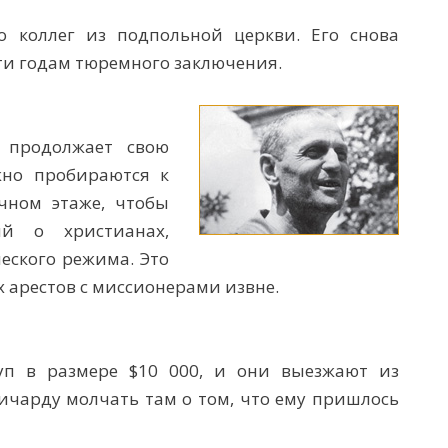
о коллег из подпольной церкви. Его снова
ти годам тюремного заключения.
 продолжает свою
жно пробираются к
чном этаже, чтобы
ий о христианах,
ского режима. Это
 арестов с миссионерами извне.
уп в размере $10 000, и они выезжают из
чарду молчать там о том, что ему пришлось