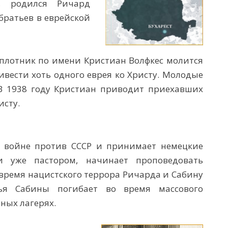
, родился Ричард
братьев в еврейской
плотник по имени Кристиан Волфкес молится
ивести хоть одного еврея ко Христу. Молодые
В 1938 году Кристиан приводит приехавших
исту.
 войне против СССР и принимает немецкие
и уже пастором, начинает проповедовать
 время нацистского террора Ричарда и Сабину
ья Сабины погибает во время массового
ных лагерях.