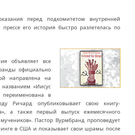
оказания перед подкомитетом внутренней
 прессе его история быстро разлетелась по
ия объявляет все
бранды официально
ой направлена на
 названием «Иисус
е переименована в
оду Ричард опубликовывает свою книгу-
а», а также первый выпуск ежемесячного
мучеников». Пастор Вурмбранд проповедует
инге в США и показывает свои шрамы после