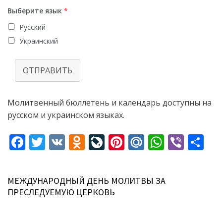
Выберите язык
*
Русский
Украинский
ОТПРАВИТЬ
Молитвенный бюллетень и календарь доступны на
русском и украинском языках.
F
T
V
O
Li
Pi
M
W
Vi
S
ac
w
K
d
v
nt
ai
h
b
h
e
itt
n
eJ
er
l.
at
er
ar
МЕЖДУНАРОДНЫЙ ДЕНЬ МОЛИТВЫ ЗА
b
er
o
o
e
R
s
e
ПРЕСЛЕДУЕМУЮ ЦЕРКОВЬ
o
kl
u
st
u
A
o
as
r
p