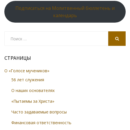
k
s
n
p
Подписаться на Молитвенный бюллетень и
ni
al
календарь
ki
Search
for:
SEARCH
СТРАНИЦЫ
О «Голосе мучеников»
56 лет служения
О наших основателях
«Пытаемы за Христа»
Часто задаваемые вопросы
Финансовая ответственность