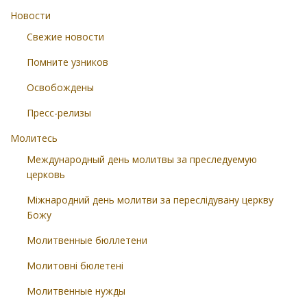
Новости
Свежие новости
Помните узников
Освобождены
Пресс-релизы
Молитесь
Международный день молитвы за преследуемую
церковь
Міжнародний день молитви за переслідувану церкву
Божу
Молитвенные бюллетени
Молитовні бюлетені
Молитвенные нужды