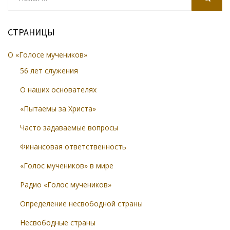
for:
SEARCH
СТРАНИЦЫ
О «Голосе мучеников»
56 лет служения
О наших основателях
«Пытаемы за Христа»
Часто задаваемые вопросы
Финансовая ответственность
«Голос мучеников» в мире
Радио «Голос мучеников»
Определение несвободной страны
Несвободные страны