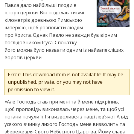
Павла дало найбільші плоди в
історії церкви. Він подолав тисячі
кілометрів древньою Римською
імперією, щоб розповісти людям
про Христа. Однак Павло не завжди був вірним
послідовником Ісуса. Спочатку
його можна було назвати одним із найзапекліших
ворогів церкви.
Error! This download item is not available! It may be
unpublished, private, or you may not have
permission to view it.
«Але Господь став при мені та й мене підкріпив,
щоб проповідь виконалась через мене, та щоб усі
погани почули її. І я визволився з пащі лев’ячої. А від
усякого вчинку лихого Господь мене визволить та
збереже для Свого Небесного Царства. Йому слава