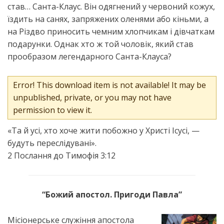
став… Санта-Клаус. Він одягнений у червоний кожух,
їздить на санях, запряжених оленями або кіньми, а
на Різдво приносить чемним хлопчикам і дівчаткам
подарунки. Однак хто ж той чоловік, який став
прообразом легендарного Санта-Клауса?
Error! This download item is not available! It may be
unpublished, private, or you may not have
permission to view it.
«Та й усі, хто хоче жити побожно у Христі Ісусі, —
будуть переслідувані».
2 Послання до Тимофія 3:12
“Божий апостол. Пригоди Павла”
Місіонерське служіння апостола