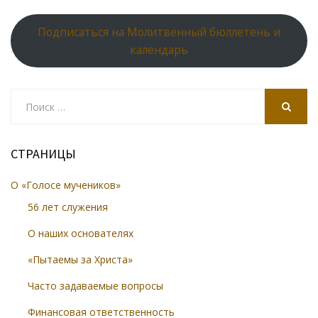
o
as
r
p
k
s
n
p
Подписаться на Молитвенный бюллетень и
ni
al
календарь
ki
Search
for:
SEARCH
СТРАНИЦЫ
О «Голосе мучеников»
56 лет служения
О наших основателях
«Пытаемы за Христа»
Часто задаваемые вопросы
Финансовая ответственность