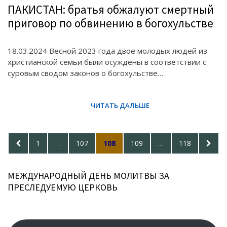
ПАКИСТАН: братья обжалуют смертный
приговор по обвинению в богохульстве
18.03.2024 Весной 2023 года двое молодых людей из
христианской семьи были осуждены в соответствии с
суровым сводом законов о богохульстве…
Posts
PREVIOUS
PAGE
PAGE
PAGE
PAGE
PAGE
NEXT
1
…
107
108
109
…
118
pagination
PAGE
PAGE
МЕЖДУНАРОДНЫЙ ДЕНЬ МОЛИТВЫ ЗА
ПРЕСЛЕДУЕМУЮ ЦЕРКОВЬ