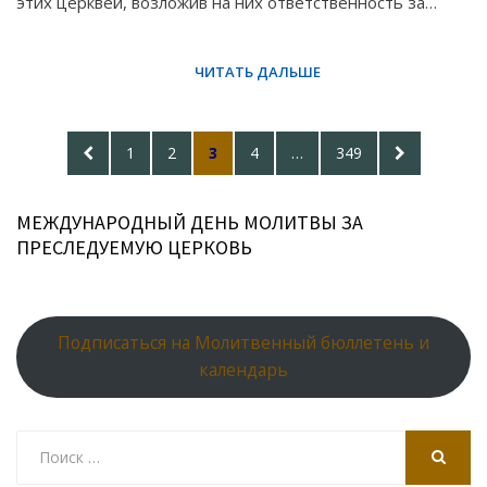
этих церквей, возложив на них ответственность за…
Posts
PREVIOUS
PAGE
PAGE
PAGE
PAGE
PAGE
NEXT
1
2
3
4
…
349
pagination
PAGE
PAGE
МЕЖДУНАРОДНЫЙ ДЕНЬ МОЛИТВЫ ЗА
ПРЕСЛЕДУЕМУЮ ЦЕРКОВЬ
Подписаться на Молитвенный бюллетень и
календарь
Search
for:
SEARCH