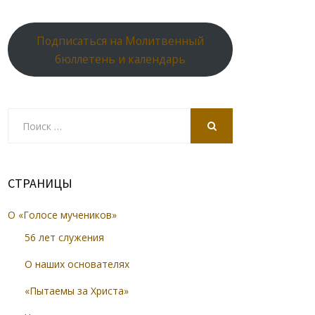
Подписаться на Молитвенный
бюллетень и календарь
Search
for:
SEARCH
СТРАНИЦЫ
О «Голосе мучеников»
56 лет служения
О наших основателях
«Пытаемы за Христа»