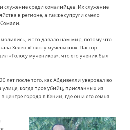
и служение среди сомалийцев. Их служение
яйства в регионе, а также супруги смело
з Сомали.
 молились, и это давало нам мир, потому что
казала Хелен «Голосу мучеников». Пастор
ил «Голосу мучеников», что его ученик был
 20 лет после того, как Абдивелли уверовал во
а улице, когда трое убийц, присланных из
 в центре города в Кении, где он и его семья
и
ог