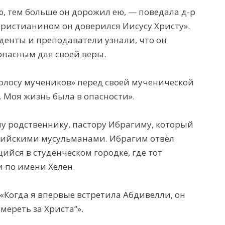
, тем больше он дорожил ею, — поведала д-р
-христианином он доверился Иисусу Христу».
уденты и преподаватели узнали, что он
опасным для своей веры.
олосу мучеников» перед своей мученической
 Моя жизнь была в опасности».
му родственнику, пастору Ибрагиму, который
алийскими мусульманами. Ибрагим отвёл
ийся в студенческом городке, где тот
 по имени Хелен.
 «Когда я впервые встретила Абдивелли, он
умереть за Христа”».