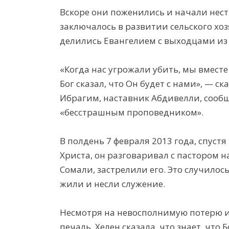
Вскоре они поженились и начали нест
заключалось в развитии сельского хоз
делились Евангелием с выходцами и
«Когда нас угрожали убить, мы вместе
Бог сказал, что Он будет с нами», — с
Ибрагим, наставник Абдивелли, сообщ
«бесстрашным проповедником».
В полдень 7 февраля 2013 года, спустя
Христа, он разговаривал с пастором н
Сомали, застрелили его. Это случилось
жили и несли служение.
Несмотря на невосполнимую потерю 
печаль, Хелен сказала, что знает, что Б