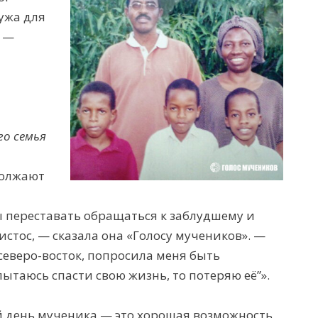
ужа для
г —
го семья
должают
 переставать обращаться к заблудшему и
стос, — сказала она «Голосу мучеников». —
северо-восток, попросила меня быть
пытаюсь спасти свою жизнь, то потеряю её”».
 день мученика — это хорошая возможность