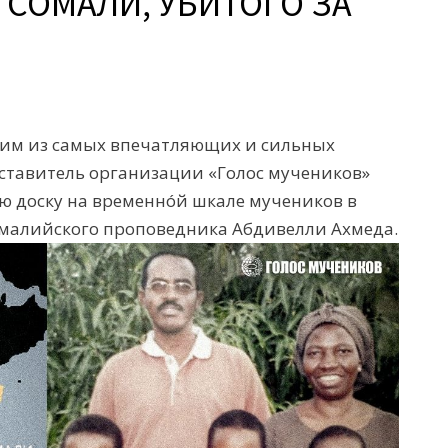
 СОМАЛИ, УБИТОГО ЗА
ним из самых впечатляющих и сильных
едставитель организации «Голос мучеников»
ю доску на временнóй шкале мучеников в
сомалийского проповедника Абдивелли Ахмеда.