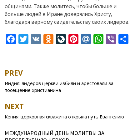
общинами. Также молитесь, чтобы больше и
больше людей в Иране доверялись Христу,
благодаря верному свидетельству своих лидеров.
F
T
V
O
Li
Pi
M
W
Vi
S
ac
w
K
d
v
nt
ai
h
b
h
e
itt
n
eJ
er
l.
at
er
ar
b
er
o
o
e
R
s
e
PREV
Post
o
kl
u
st
u
A
navigation
Индия: лидеров церкви избили и арестовали за
o
as
r
p
посещение христианина
k
s
n
p
NEXT
ni
al
ki
Кения: церковная скважина открыла путь Евангелию
МЕЖДУНАРОДНЫЙ ДЕНЬ МОЛИТВЫ ЗА