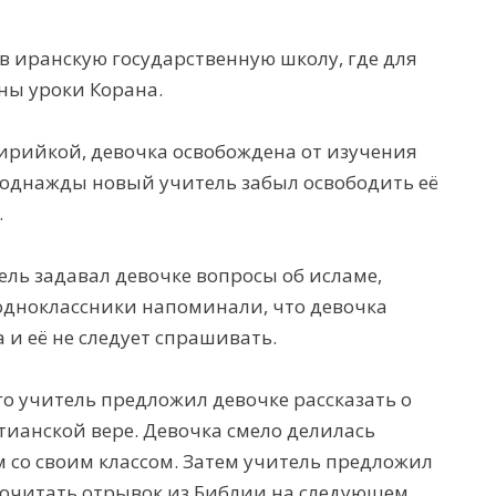
в иранскую государственную школу, где для
ны уроки Корана.
ирийкой, девочка освобождена от изучения
 однажды новый учитель забыл освободить её
.
ель задавал девочке вопросы об исламе,
одноклассники напоминали, что девочка
 и её не следует спрашивать.
го учитель предложил девочке рассказать о
тианской вере. Девочка смело делилась
 со своим классом. Затем учитель предложил
рочитать отрывок из Библии на следующем