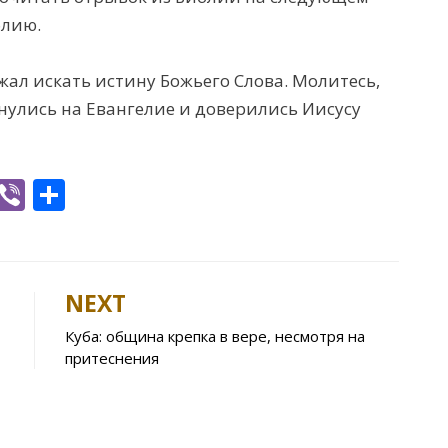
блию.
жал искать истину Божьего Слова. Молитесь,
нулись на Евангелие и доверились Иисусу
W
Vi
S
h
b
h
t
er
ar
e
NEXT
A
Куба: община крепка в вере, несмотря на
p
притеснения
p