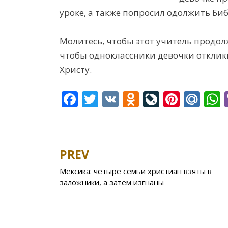
уроке, а также попросил одолжить Би
Молитесь, чтобы этот учитель продол
чтобы одноклассники девочки отклик
Христу.
F
T
V
O
Li
Pi
M
ac
w
K
d
v
nt
ai
e
itt
n
eJ
er
l.
a
b
er
o
o
e
R
s
PREV
Post
o
kl
u
st
u
Мексика: четыре семьи христиан взяты в
navigation
o
as
r
заложники, а затем изгнаны
k
s
n
ni
al