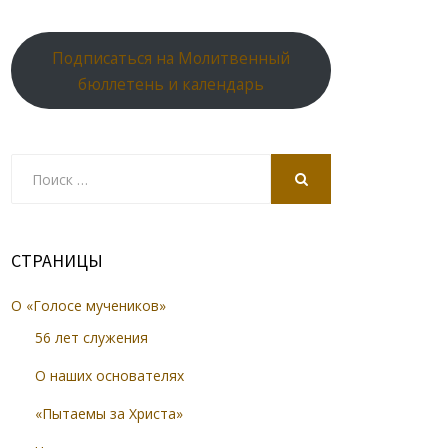
Подписаться на Молитвенный
бюллетень и календарь
Search
for:
SEARCH
СТРАНИЦЫ
О «Голосе мучеников»
56 лет служения
О наших основателях
«Пытаемы за Христа»