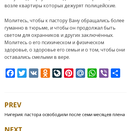
возле квартиры которых дежурят полицейские.
Молитесь, чтобы к пастору Вану обращались более
гуманно в тюрьме, и чтобы он продолжал быть
светом для охранников и других заключённых.
Молитесь о его психическом и физическом
здоровье, о здоровье его семьи и о том, чтобы они
оставались смелыми в вере.
F
T
V
O
Li
Pi
M
W
Vi
S
ac
w
K
d
v
nt
ai
h
b
h
e
itt
n
eJ
er
l.
at
er
ar
b
er
o
o
e
R
s
e
PREV
Post
o
kl
u
st
u
A
navigation
Нигерия: пастора освободили после семи месяцев плена
o
as
r
p
k
s
n
p
NEXT