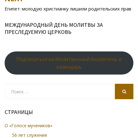
ni
al
Египет: молодую христианку лишили родительских прав
ki
МЕЖДУНАРОДНЫЙ ДЕНЬ МОЛИТВЫ ЗА
ПРЕСЛЕДУЕМУЮ ЦЕРКОВЬ
Подписаться на Молитвенный бюллетень и
календарь
Search
for:
SEARCH
СТРАНИЦЫ
О «Голосе мучеников»
56 лет служения