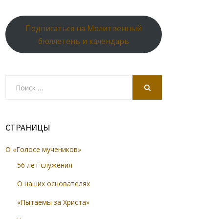
Подписаться на Молитвенный
бюллетень и календарь
Search
for:
SEARCH
СТРАНИЦЫ
О «Голосе мучеников»
56 лет служения
О наших основателях
«Пытаемы за Христа»