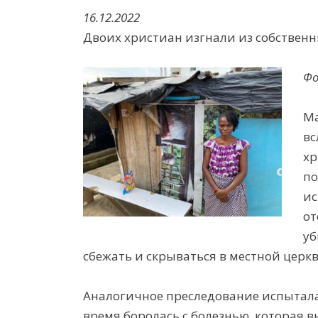
16.12.2022
Двоих христиан изгнали из собственн
Фо
Ма
вс
хр
по
ис
от
уб
сбежать и скрываться в местной церкв
Аналогичное преследование испытала
время боролась с болезнью, которая 