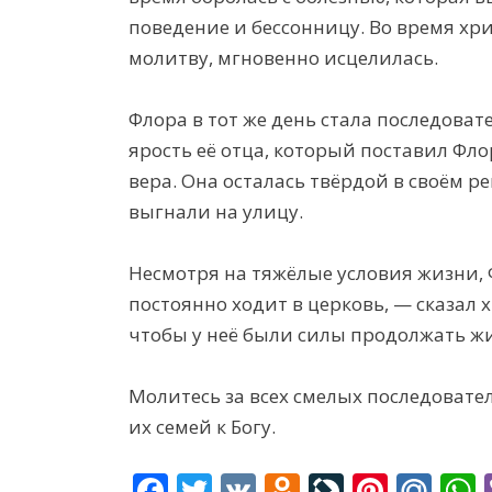
поведение и бессонницу. Во время хри
молитву, мгновенно исцелилась.
Флора в тот же день стала последоват
ярость её отца, который поставил Фло
вера. Она осталась твёрдой в своём р
выгнали на улицу.
Несмотря на тяжёлые условия жизни, 
постоянно ходит в церковь, — сказал 
чтобы у неё были силы продолжать жи
Молитесь за всех смелых последовател
их семей к Богу.
F
T
V
O
Li
Pi
M