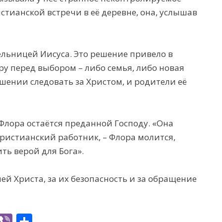
стианской встречи в её деревне, она, услышав
ельницей Иисуса. Это решение привело в
ру перед выбором – либо семья, либо новая
ешении следовать за Христом, и родители её
Флора остаётся преданной Господу. «Она
христианский работник, – Флора молится,
ть верой для Бога».
ей Христа, за их безопасность и за обращение
W
Vi
S