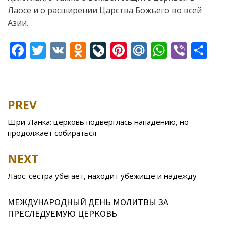
Лаосе и о расширении Царства Божьего во всей
Азии.
F
T
V
O
Li
Pi
M
W
Vi
S
ac
w
K
d
v
nt
ai
h
b
h
e
itt
n
eJ
er
l.
at
er
ar
b
er
o
o
e
R
s
e
PREV
Post
o
kl
u
st
u
A
navigation
Шри-Ланка: церковь подверглась нападению, но
o
as
r
p
продолжает собираться
k
s
n
p
NEXT
ni
al
ki
Лаос: сестра убегает, находит убежище и надежду
МЕЖДУНАРОДНЫЙ ДЕНЬ МОЛИТВЫ ЗА
ПРЕСЛЕДУЕМУЮ ЦЕРКОВЬ