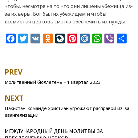
чтобы, несмотря на то что они лишены убежища из-
за их веры, Бог был их убежищем и чтобы
всемирная церковь смогла обеспечить их нужды.
F
T
V
O
Li
Pi
M
W
Vi
S
ac
w
K
d
v
nt
ai
h
b
h
e
itt
n
eJ
er
l.
at
er
ar
b
er
o
o
e
R
s
e
PREV
Post
o
kl
u
st
u
A
navigation
Молитвенный бюллетень – 1 квартал 2023
o
as
r
p
k
s
n
p
NEXT
ni
al
Пакистан: команде христиан угрожают расправой из-за
ki
евангелизации
МЕЖДУНАРОДНЫЙ ДЕНЬ МОЛИТВЫ ЗА