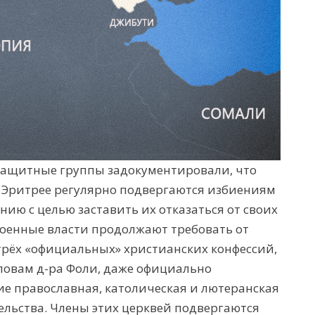
ащитные группы задокументировали, что
 Эритрее регулярно подвергаются избиениям
ению
с целью
заставить их отказаться от своих
оенные власти продолжают требовать от
трё
х «официальных» христианских конфессий,
словам
д-ра
Фоли, даже официально
ие
православная, католическая и лютеранская
ельства. Члены этих церквей подвергаются