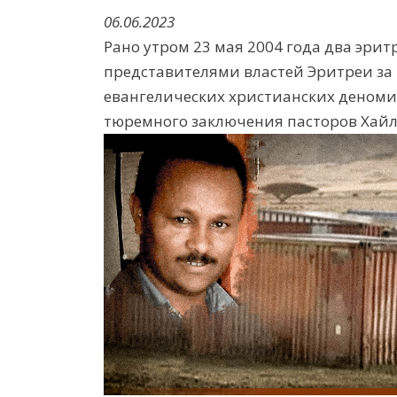
06.06.2023
Рано утром 23 мая 2004 года два
эрит
представителями
власт
ей
Эритреи за
евангел
иче
ских
христианских деномин
тюремного заключения пасторов Хайле