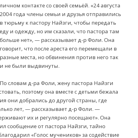
личном контакте со своей семь
ё
й. «24 августа
2004 г
ода
члены семьи и друзья отправились
в тюрьму к пастору
Найзги
, чтобы
передать
ед
у
и одежд
у
, но им сказали, что
пастора
там
больше нет», —
рассказывает д-р
Фоли. Она
говорит, что после ареста его перемещали в
разные места, но обвинения против него
так
и
не были
выдвинуты
.
По словам
д-ра
Фоли, жену пастора
Найзги
стова
ть
,
поэтому она
вместе с
дет
ьми
бе
жала
ия они добрались до другой страны, где
лько лет, —
рассказывает
д-р
Фоли.
—
ержива
ю
т их и регулярно посеща
ю
т». Она
чил сообщение от пастора
Найзги
, тайно
 благодарил
«Голос мучеников»
за
содействие