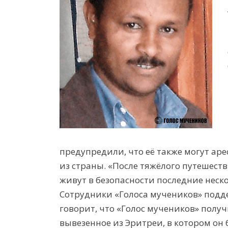
предупредили, что
е
ё
также мо
гу
т аре
из страны. «После тяж
ё
лого путешеств
живут
в безопасности
последние неско
Сотрудники
«Голос
а
мучеников»
подд
говорит, что «Голос мучеников» полу
вывезенное из Эритреи, в котором он