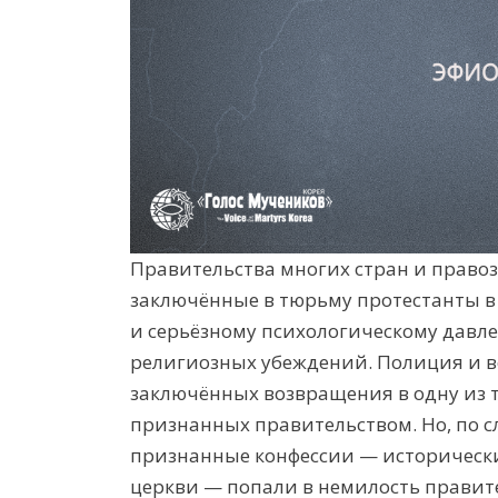
Правительства м
ног
их стран
и правоз
заключ
ё
нные в тюрьму протестанты в
и
серь
ё
зному психологическому давл
религиозных убеждений. Полиция и в
заклю
чённых возвращения в одну из 
признанных правительством. Но, по 
признанные конфессии —
историческ
церкви — попали в немилость правит