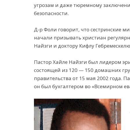
угрозам и даже тюремному заключени
безопасности.
Д-р
Фоли говорит, что
сестринские
ми
начали призывать христиан регулярн
Найзги
и доктору
Кифлу
Гебремескел
Пастор Хайле
Найзги
был лидером
э
р
состоящей из 120
—
150 домашних
гр
правительства от 15 мая 2002 года. П
он был бухгалтером
во
«
Всемирно
м
ев