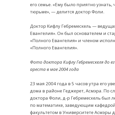
его
семь
е
. «Ему было приятно узнать, 
тюрьме», —
делится доктор
Фоли.
Доктор
Кифлу
Гебремескель
—
ведуща
Евангелия»
. Он
был основателем и с
«Полного Евангелия»
и членом испол
«Полного Евангелия»
.
Фото доктора Кифлу Гебремескеля до е
ареста в мае 2004 года
23 мая 2004 года в
5 часов утра
е
го ув
дома в
районе
Геджерет
,
Асмэра
. По с
доктора
Фоли, д-р
Гебремескель
был л
по математике, заведующим кафедро
факультетом в Университете
Асмэры
д