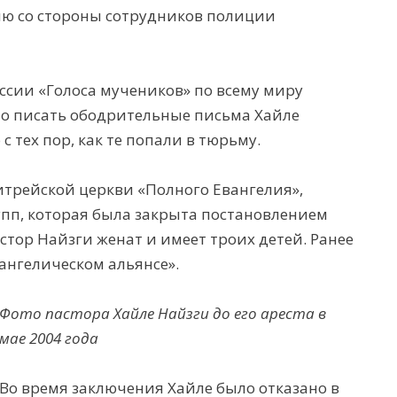
ю со стороны сотрудников полиции
ссии
«Голос
а
мучеников» по всему миру
о писать ободрительные письма Хайле
ю
с тех пор,
как
те
попали в тюрьму.
итрейской
церкви
«
Полного Евангели
я»
,
упп
, котор
ая
был
а
закрыт
а
постановлением
астор
Найзги
женат и имеет троих детей. Ранее
ангелическо
м
альянс
е
»
.
Фото пастора Хайле Найзги до его ареста в
мае 2004 года
Во время заключения Хайле было отказано в