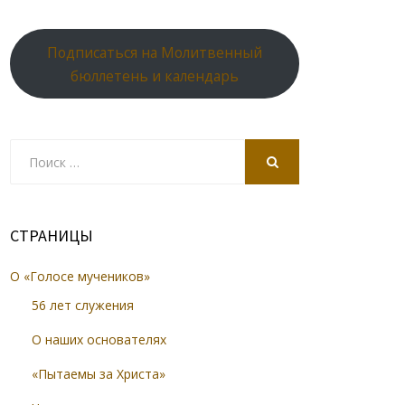
Подписаться на Молитвенный
бюллетень и календарь
Search
for:
SEARCH
СТРАНИЦЫ
О «Голосе мучеников»
56 лет служения
О наших основателях
«Пытаемы за Христа»