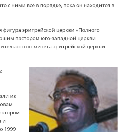
что с ними вс
ё
в порядке, пока он
находится
в
я фигура
эритрейской
ц
еркви
«Полного
таршим пастором
ю
го-
з
ападной
ц
еркви
нительного комитета
эритрейской
ц
еркви
го
езли из
ловам
ектором
й и
о 1999