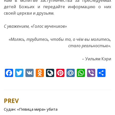
нам в молитве заступничества за преследуемых
детей Божьих и передайте информацию о них
своей церкви и друзьям.
С уважением, «Голос мучеников»
«
Молясь
,
трудитесь
,
чтобы
то
,
о
чём
вы
молитесь
,
стало
реальностью
».
– Уильям Кэри
F
T
V
O
Li
Pi
M
W
Vi
S
ac
w
K
d
v
nt
ai
h
b
h
e
itt
n
eJ
er
l.
at
er
ar
b
er
o
o
e
R
s
e
PREV
Post
o
kl
u
st
u
A
navigation
Судан: «Певица мира» убита
o
as
r
p