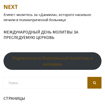
k
s
n
p
NEXT
ni
al
Египет: молитесь за «Даниила», которого насильно
ki
лечили в психиатрической больнице
МЕЖДУНАРОДНЫЙ ДЕНЬ МОЛИТВЫ ЗА
ПРЕСЛЕДУЕМУЮ ЦЕРКОВЬ
Подписаться на Молитвенный бюллетень и
календарь
Search
for:
SEARCH
СТРАНИЦЫ