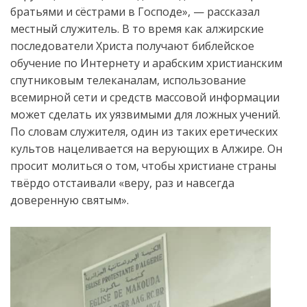
братьями и с
ё
страми в
Господе
», —
рас
сказал
местный служитель
. В то время как
алжирские
последователи Христа
получают библейское
об
учение по
Интернет
у
и арабски
м
христиански
м
спутниковы
м
телеканал
ам
, использование
всемирной сети
и средств массовой информации
может сделать их уязвимыми для ложных учений.
По словам
служителя
, один из таких еретических
культов нацел
ивается
на верующих в Алжире. Он
проси
т
молиться о том, чтобы христиане
страны
твёрдо отстаивали
«
веру, раз и навсегда
доверенную святым
».