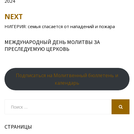
2024
k
s
n
p
NEXT
ni
al
ki
НИГЕРИЯ: семья спасается от нападений и пожара
МЕЖДУНАРОДНЫЙ ДЕНЬ МОЛИТВЫ ЗА
ПРЕСЛЕДУЕМУЮ ЦЕРКОВЬ
Подписаться на Молитвенный бюллетень и
календарь
Search
for:
SEARCH
СТРАНИЦЫ