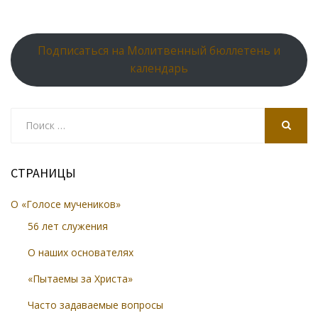
o
kl
u
st
u
A
o
as
r
p
k
s
n
p
Подписаться на Молитвенный бюллетень и
ni
al
календарь
ki
Search
for:
SEARCH
СТРАНИЦЫ
О «Голосе мучеников»
56 лет служения
О наших основателях
«Пытаемы за Христа»
Часто задаваемые вопросы