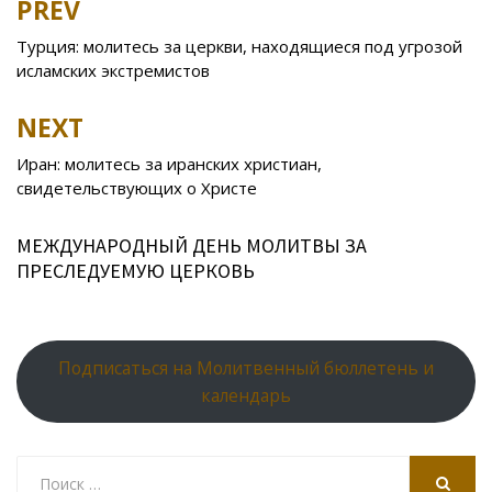
PREV
Post
o
kl
u
st
u
A
navigation
Турция: молитесь за церкви, находящиеся под угрозой
o
as
r
p
исламских экстремистов
k
s
n
p
NEXT
ni
al
ki
Иран: молитесь за иранских христиан,
свидетельствующих о Христе
МЕЖДУНАРОДНЫЙ ДЕНЬ МОЛИТВЫ ЗА
ПРЕСЛЕДУЕМУЮ ЦЕРКОВЬ
Подписаться на Молитвенный бюллетень и
календарь
Search
for: