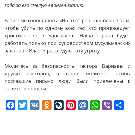
года за его смелую евангелизацию.
В письме сообщалось: «На этот раз наш план в том,
чтобы убить по одному всех тех, кто проповедует
христианство
в Бангладеш. Наша страна будет
работать только под руководством мусульманских
законов». Власти расследуют эту угрозу.
Молитесь за безопасность пастора Варнавы и
других пасторов, а также молитесь, чтобы
пославшие письмо люди были привлечены к
ответственности.
F
T
V
O
Li
Pi
M
W
Vi
S
ac
w
K
d
v
nt
ai
h
b
h
e
itt
n
eJ
er
l.
at
er
ar
b
er
o
o
e
R
s
e