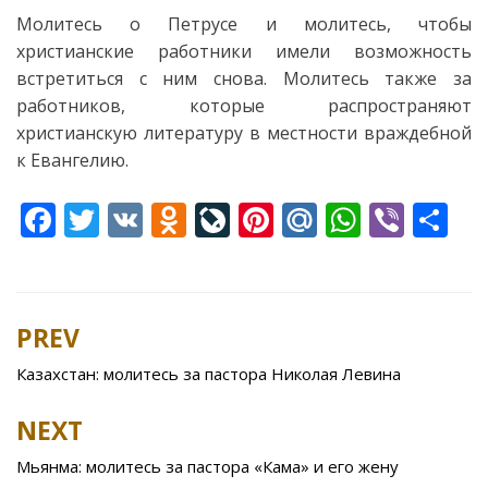
Молитесь о Петрусе и молитесь, чтобы
христианские работники имели возможность
встретиться с ним снова. Молитесь также за
работников, которые распространяют
христианскую литературу в местности враждебной
к Евангелию.
F
T
V
O
Li
Pi
M
W
Vi
S
ac
w
K
d
v
nt
ai
h
b
h
e
itt
n
eJ
er
l.
at
er
ar
b
er
o
o
e
R
s
e
PREV
Post
o
kl
u
st
u
A
navigation
Казахстан: молитесь за пастора Николая Левина
o
as
r
p
k
s
n
p
NEXT
ni
al
Мьянма: молитесь за пастора «Кама» и его жену