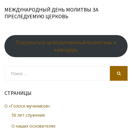
ki
МЕЖДУНАРОДНЫЙ ДЕНЬ МОЛИТВЫ ЗА
ПРЕСЛЕДУЕМУЮ ЦЕРКОВЬ
Подписаться на Молитвенный бюллетень и
календарь
Search
for:
SEARCH
СТРАНИЦЫ
О «Голосе мучеников»
56 лет служения
О наших основателях