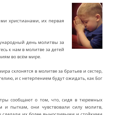
ыми христианами, их первая
ждународный день молитвы за
сь к нам в молитве за детей
иям во всём мире.
мира склонятся в молитве за братьев и сестер,
елию, и с нетерпением будут ожидать, как Бог
тры сообщают о том, что, сидя в тюремных
м и пыткам, они чувствовали силу молитв,
ы сделали их более выносливыми и стойкими