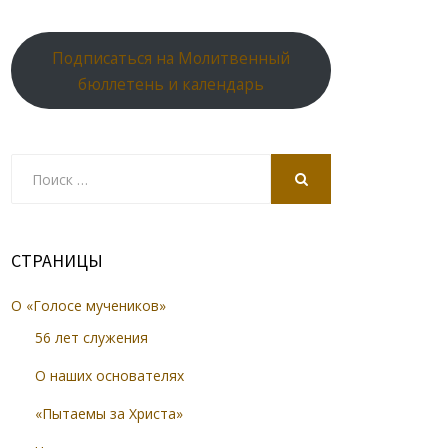
Подписаться на Молитвенный
бюллетень и календарь
Search
for:
SEARCH
СТРАНИЦЫ
О «Голосе мучеников»
56 лет служения
О наших основателях
«Пытаемы за Христа»