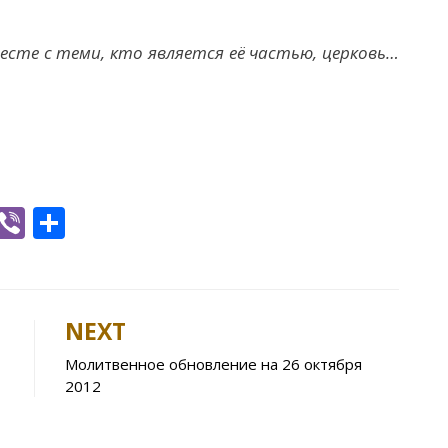
есте с теми, кто является её частью, церковь…
W
Vi
S
h
b
h
t
er
ar
e
NEXT
A
Молитвенное обновление на 26 октября
p
2012
p