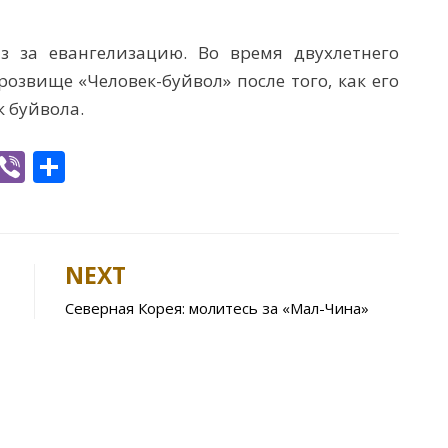
 за евангелизацию. Во время двухлетнего
озвище «Человек-буйвол» после того, как его
к буйвола.
W
Vi
S
h
b
h
t
er
ar
e
NEXT
A
Северная Корея: молитесь за «Мал-Чина»
p
p