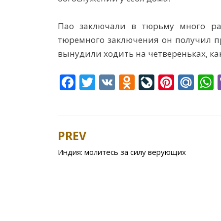
Пао заключали в тюрьму много раз
тюремного заключения он получил пр
вынудили ходить на четвереньках, ка
F
T
V
O
Li
Pi
M
ac
w
K
d
v
nt
ai
e
itt
n
eJ
er
l.
a
b
er
o
o
e
R
s
PREV
Post
o
kl
u
st
u
Индия: молитесь за силу верующих
navigation
o
as
r
k
s
n
ni
al
ki