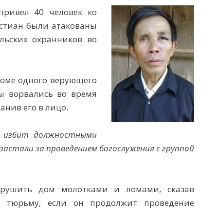
привел 40 человек ко
истиан были атакованы
льских охранников во
 доме одного верующего
ы ворвались во время
анив его в лицо.
л избит должностными
 застали за проведением богослужения с группой
крушить дом молотками и ломами, сказав
в тюрьму, если он продолжит проведение