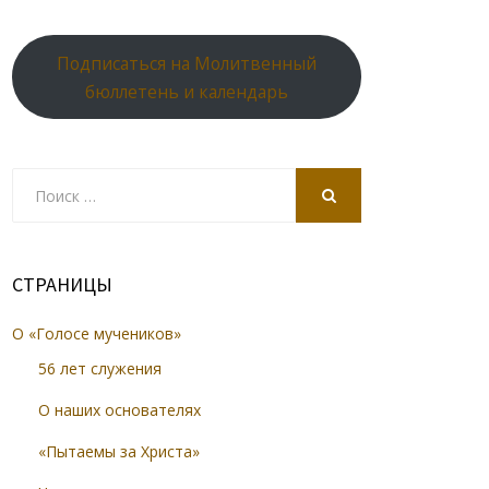
Подписаться на Молитвенный
бюллетень и календарь
Search
for:
SEARCH
СТРАНИЦЫ
О «Голосе мучеников»
56 лет служения
О наших основателях
«Пытаемы за Христа»