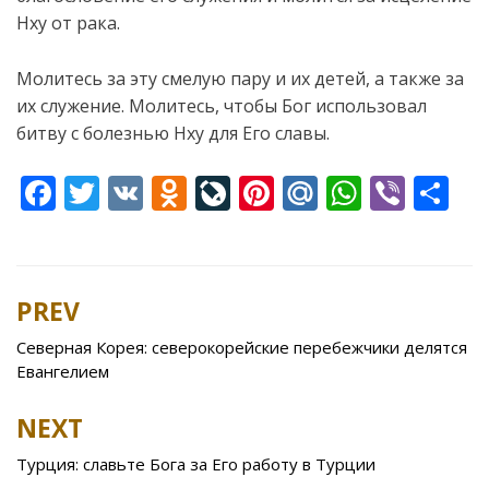
Нху от рака.
Молитесь за эту смелую пару и их детей, а также за
их служение. Молитесь, чтобы Бог использовал
битву с болезнью Нху для Его славы.
F
T
V
O
Li
Pi
M
W
Vi
S
ac
w
K
d
v
nt
ai
h
b
h
e
itt
n
eJ
er
l.
at
er
ar
b
er
o
o
e
R
s
e
PREV
Post
o
kl
u
st
u
A
navigation
Северная Корея: северокорейские перебежчики делятся
o
as
r
p
Евангелием
k
s
n
p
NEXT
ni
al
ki
Турция: славьте Бога за Его работу в Турции