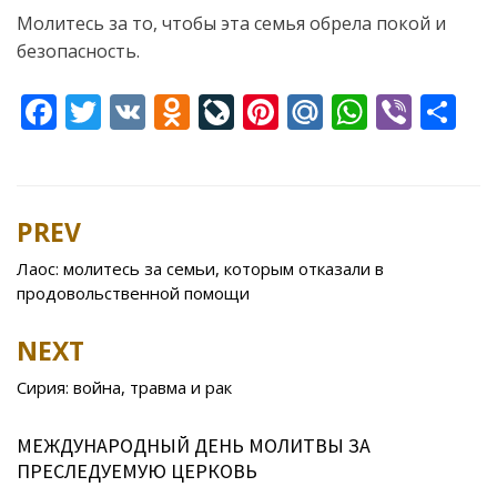
Молитесь за то, чтобы эта семья обрела покой и
безопасность.
F
T
V
O
Li
Pi
M
W
Vi
S
ac
w
K
d
v
nt
ai
h
b
h
e
itt
n
eJ
er
l.
at
er
ar
b
er
o
o
e
R
s
e
PREV
Post
o
kl
u
st
u
A
navigation
Лаос: молитесь за семьи, которым отказали в
o
as
r
p
продовольственной помощи
k
s
n
p
NEXT
ni
al
ki
Сирия: война, травма и рак
МЕЖДУНАРОДНЫЙ ДЕНЬ МОЛИТВЫ ЗА
ПРЕСЛЕДУЕМУЮ ЦЕРКОВЬ