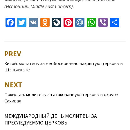
(Источник: Middle East Concern).
F
T
V
O
Li
Pi
M
W
Vi
S
ac
w
K
d
v
nt
ai
h
b
h
e
itt
n
eJ
er
l.
at
er
ar
b
er
o
o
e
R
s
e
PREV
Post
o
kl
u
st
u
A
navigation
Китай: молитесь за необоснованно закрытую церковь в
o
as
r
p
Шэньчжэне
k
s
n
p
NEXT
ni
al
ki
Пакистан: молитесь за атакованную церковь в округе
Сахивал
МЕЖДУНАРОДНЫЙ ДЕНЬ МОЛИТВЫ ЗА
ПРЕСЛЕДУЕМУЮ ЦЕРКОВЬ