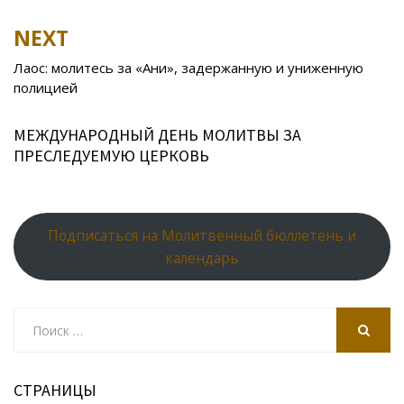
o
as
r
p
k
s
n
p
NEXT
ni
al
Лаос: молитесь за «Ани», задержанную и униженную
ki
полицией
МЕЖДУНАРОДНЫЙ ДЕНЬ МОЛИТВЫ ЗА
ПРЕСЛЕДУЕМУЮ ЦЕРКОВЬ
Подписаться на Молитвенный бюллетень и
календарь
Search
for:
SEARCH
СТРАНИЦЫ