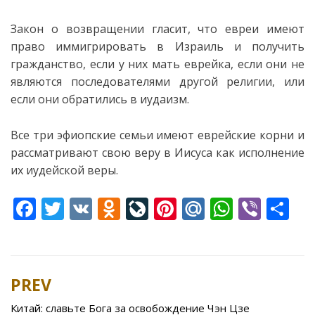
Закон о возвращении гласит, что евреи имеют
право иммигрировать в Израиль и получить
гражданство, если у них мать еврейка, если они не
являются последователями
другой религии, или
если они обратились в иудаизм.
Все три эфиопские семьи имеют еврейские корни и
рассматривают свою веру в Иисуса как исполнение
их иудейской веры.
F
T
V
O
Li
Pi
M
W
Vi
S
ac
w
K
d
v
nt
ai
h
b
h
e
itt
n
eJ
er
l.
at
er
ar
b
er
o
o
e
R
s
e
PREV
Post
o
kl
u
st
u
A
navigation
Китай: славьте Бога за освобождение Чэн Цзе