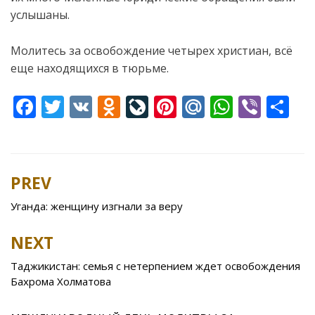
услышаны.
Молитесь за освобождение четырех христиан, всё
еще находящихся в тюрьме.
F
T
V
O
Li
Pi
M
W
Vi
S
ac
w
K
d
v
nt
ai
h
b
h
e
itt
n
eJ
er
l.
at
er
ar
b
er
o
o
e
R
s
e
PREV
Post
o
kl
u
st
u
A
navigation
Уганда: женщину изгнали за веру
o
as
r
p
k
s
n
p
NEXT
ni
al
Таджикистан: семья с нетерпением ждет освобождения
ki
Бахрома Холматова