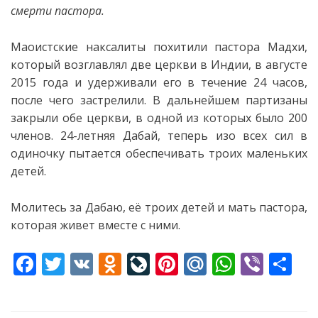
смерти пастора.
Маоистские наксалиты похитили пастора Мадхи,
который возглавлял две церкви в Индии, в августе
2015 года и удерживали его в течение 24 часов,
после чего застрелили.
В дальнейшем партизаны
закрыли обе церкви, в одной из которых было 200
членов. 24-летняя Дабай, теперь изо всех сил в
одиночку пытается обеспечивать троих маленьких
детей.
Молитесь за Дабаю, её троих детей и мать пастора,
которая живет вместе с ними.
F
T
V
O
Li
Pi
M
W
Vi
S
ac
w
K
d
v
nt
ai
h
b
h
e
itt
n
eJ
er
l.
at
er
ar