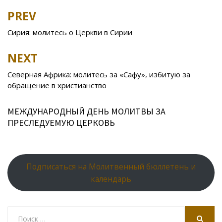
b
er
o
o
e
R
s
e
PREV
Post
o
kl
u
st
u
A
navigation
Сирия: молитесь о Церкви в Сирии
o
as
r
p
k
s
n
p
NEXT
ni
al
Северная Африка: молитесь за «Сафу», избитую за
ki
обращение в христианство
МЕЖДУНАРОДНЫЙ ДЕНЬ МОЛИТВЫ ЗА
ПРЕСЛЕДУЕМУЮ ЦЕРКОВЬ
Подписаться на Молитвенный бюллетень и
календарь
Search
for: