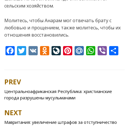
сельским хозяйством.
Молитесь, чтобы Анарам мог отвечать брату с
любовью и прощением, также молитесь, чтобы их
отношения восстановились.
F
T
V
O
Li
Pi
M
W
Vi
S
ac
w
K
d
v
nt
ai
h
b
h
e
itt
n
eJ
er
l.
at
er
ar
b
er
o
o
e
R
s
e
PREV
Post
o
kl
u
st
u
A
navigation
Центральноафриканская Республика: христианские
o
as
r
p
города разрушены мусульманами
k
s
n
p
NEXT
ni
al
ki
Мавритания: увеличение штрафов за отступничество