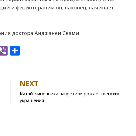
аций и физиотерапии он, наконец, начинает
ения доктора Анджанеи Свами.
W
Vi
S
h
b
h
t
er
ar
e
NEXT
A
Китай: чиновники запретили рождественские
p
украшения
p