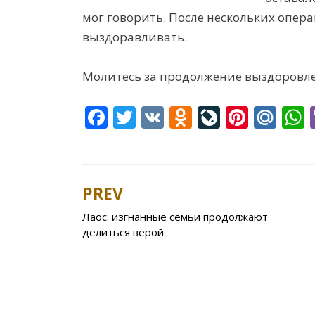
мог говорить. После нескольких опер
выздоравливать.
Молитесь за продолжение выздоровл
F
T
V
O
Li
Pi
M
ac
w
K
d
v
nt
ai
e
itt
n
eJ
er
l.
a
b
er
o
o
e
R
s
PREV
Post
o
kl
u
st
u
Лаос: изгнанные семьи продолжают
navigation
o
as
r
делиться верой
k
s
n
ni
al
ki