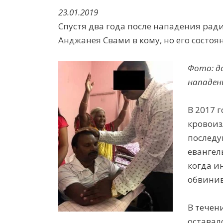
23.01.2019
Спустя два года после нападения рад
Анджанея Свами в кому, но его состоя
Фото: д
нападен
В 2017 
кровоиз
последу
евангел
когда и
обвинив
В течен
оставал