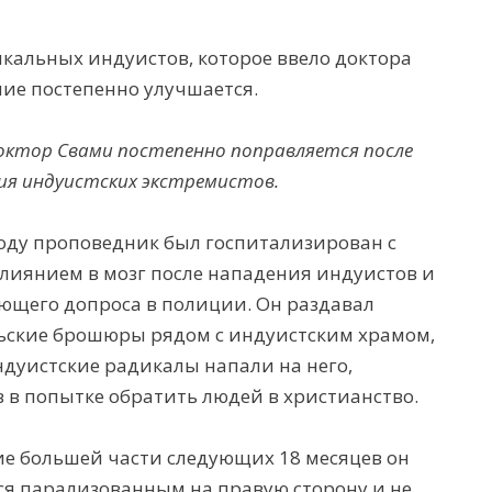
икальных индуистов, которое ввело доктора
ние постепенно улучшается.
октор Свами постепенно поправляется после
ия индуистских экстремистов.
году проповедник был госпитализирован с
лиянием в мозг после нападения индуистов и
ющего допроса в полиции. Он раздавал
ьские брошюры рядом с индуистским храмом,
ндуистские радикалы напали на
него,
 в попытке обратить людей в христианство.
ие большей части следующих 18 месяцев он
ся парализованным на правую сторону и не