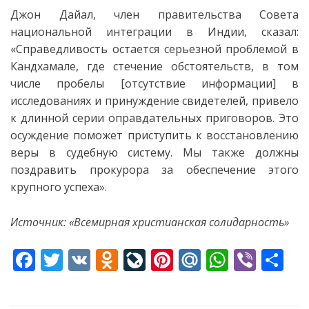
Джон Дайал, член правительства Совета
национальной интеграции в Индии, сказал:
«Справедливость остается серьезной проблемой в
Кандхамале, где стечение обстоятельств, в том
числе пробелы [отсутствие информации] в
исследованиях и принуждение свидетелей, привело
к длинной серии оправдательных приговоров. Это
осуждение поможет приступить к восстановлению
веры в судебную систему. Мы также должны
поздравить прокурора за обеспечение этого
крупного успеха».
Источник: «Всемирная христианская солидарность»
F
T
V
O
Li
Pi
M
W
Vi
S
ac
w
K
d
v
nt
ai
h
b
h
e
itt
n
eJ
er
l.
at
er
ar