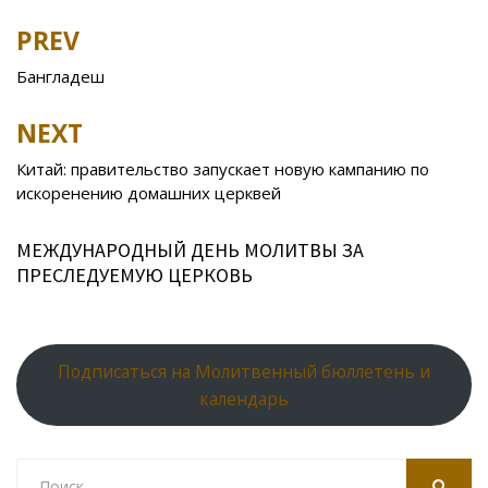
b
er
o
o
e
R
s
e
PREV
Post
o
kl
u
st
u
A
navigation
Бангладеш
o
as
r
p
k
s
n
p
NEXT
ni
al
Китай: правительство запускает новую кампанию по
ki
искоренению домашних церквей
МЕЖДУНАРОДНЫЙ ДЕНЬ МОЛИТВЫ ЗА
ПРЕСЛЕДУЕМУЮ ЦЕРКОВЬ
Подписаться на Молитвенный бюллетень и
календарь
Search