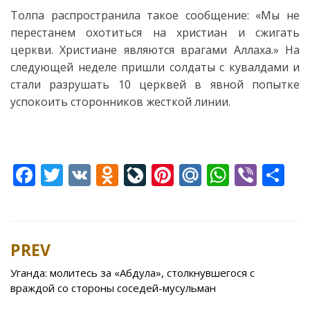
Толпа распространила такое сообщение: «Мы не
перестанем охотиться на христиан и сжигать
церкви. Христиане являются врагами Аллаха.» На
следующей неделе пришли солдаты с кувалдами и
стали разрушать 10 церквей в явной попытке
успокоить сторонников жесткой линии.
F
T
V
O
Li
Pi
M
W
Vi
S
ac
w
K
d
v
nt
ai
h
b
h
e
itt
n
eJ
er
l.
at
er
ar
b
er
o
o
e
R
s
e
PREV
Post
o
kl
u
st
u
A
navigation
Уганда: молитесь за «Абдула», столкнувшегося с
o
as
r
p
враждой со стороны соседей-мусульман
k
s
n
p