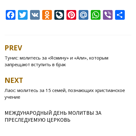
F
T
V
O
Li
Pi
M
W
Vi
S
ac
w
K
d
v
nt
ai
h
b
h
e
itt
n
eJ
er
l.
at
er
ar
b
er
o
o
e
R
s
e
PREV
Post
o
kl
u
st
u
A
navigation
Тунис: молитесь за «Ясмину» и «Али», которым
o
as
r
p
запрещают вступить в брак
k
s
n
p
NEXT
ni
al
ki
Лаос: молитесь за 15 семей, познающих христианское
учение
МЕЖДУНАРОДНЫЙ ДЕНЬ МОЛИТВЫ ЗА
ПРЕСЛЕДУЕМУЮ ЦЕРКОВЬ