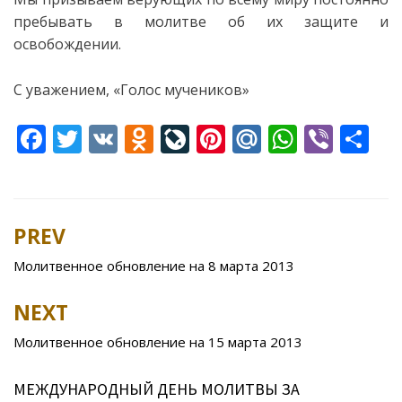
пребывать в молитве об их защите и
освобождении.
С уважением, «Голос мучеников»
F
T
V
O
Li
Pi
M
W
Vi
S
ac
w
K
d
v
nt
ai
h
b
h
e
itt
n
eJ
er
l.
at
er
ar
b
er
o
o
e
R
s
e
PREV
Post
o
kl
u
st
u
A
navigation
Молитвенное обновление на 8 марта 2013
o
as
r
p
k
s
n
p
NEXT
ni
al
Молитвенное обновление на 15 марта 2013
ki
МЕЖДУНАРОДНЫЙ ДЕНЬ МОЛИТВЫ ЗА