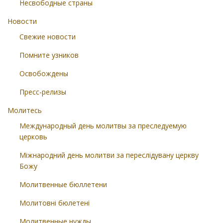
Несвободные страны
Новости
Свежие новости
Помните узников
Освобождены
Пресс-релизы
Молитесь
Международный день молитвы за преследуемую
церковь
Міжнародний день молитви за переслідувану церкву
Божу
Молитвенные бюллетени
Молитовні бюлетені
Молитвенные нужды