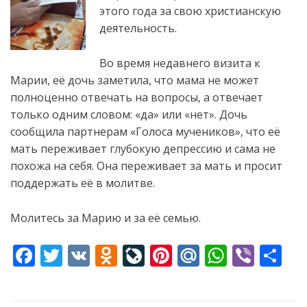
этого года за свою христианскую
деятельность.
Во время недавнего визита к
Марии, её дочь заметила, что мама не может
полноценно отвечать на вопросы, а отвечает
только одним словом: «да» или «нет». Дочь
сообщила партнерам «Голоса мучеников», что её
мать переживает глубокую депрессию и сама не
похожа на себя. Она переживает за мать и просит
поддержать её в молитве.
Молитесь за Марию и за её семью.
F
T
V
O
Li
Pi
M
W
Vi
S
ac
w
K
d
v
nt
ai
h
b
h
e
itt
n
eJ
er
l.
at
er
ar