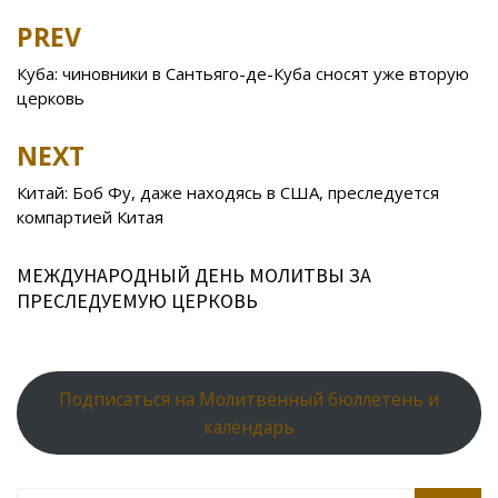
b
er
o
o
e
R
s
e
PREV
Post
o
kl
u
st
u
A
navigation
Куба: чиновники в Сантьяго-де-Куба сносят уже вторую
o
as
r
p
церковь
k
s
n
p
NEXT
ni
al
ki
Китай: Боб Фу, даже находясь в США, преследуется
компартией Китая
МЕЖДУНАРОДНЫЙ ДЕНЬ МОЛИТВЫ ЗА
ПРЕСЛЕДУЕМУЮ ЦЕРКОВЬ
Подписаться на Молитвенный бюллетень и
календарь