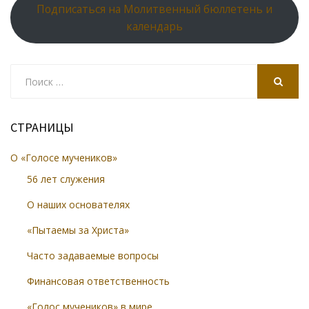
Подписаться на Молитвенный бюллетень и
календарь
Search
for:
SEARCH
СТРАНИЦЫ
О «Голосе мучеников»
56 лет служения
О наших основателях
«Пытаемы за Христа»
Часто задаваемые вопросы
Финансовая ответственность
«Голос мучеников» в мире