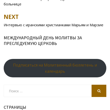
o
as
r
p
больнице
k
s
n
p
NEXT
ni
al
ki
Интервью с иранскими христианками Марьям и Марзие
МЕЖДУНАРОДНЫЙ ДЕНЬ МОЛИТВЫ ЗА
ПРЕСЛЕДУЕМУЮ ЦЕРКОВЬ
Подписаться на Молитвенный бюллетень и
календарь
Search
for:
SEARCH
СТРАНИЦЫ