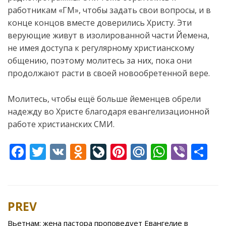
работникам «ГМ», чтобы задать свои вопросы, и в
конце концов вместе доверились Христу. Эти
верующие живут в изолированной части Йемена,
не имея доступа к регулярному христианскому
общению, поэтому молитесь за них, пока они
продолжают расти в своей новообретенной вере.
Молитесь, чтобы ещё больше йеменцев обрели
надежду во Христе благодаря евангелизационной
работе христианских СМИ.
F
T
V
O
Li
Pi
M
W
Vi
S
ac
w
K
d
v
nt
ai
h
b
h
e
itt
n
eJ
er
l.
at
er
ar
b
er
o
o
e
R
s
e
PREV
Post
o
kl
u
st
u
A
navigation
Вьетнам: жена пастора проповедует Евангелие в