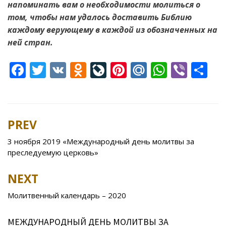
напоминать вам о необходимости молиться о
том, чтобы нам удалось доставить Библию
каждому верующему в каждой из обозначенных на
ней стран.
F
T
V
O
Li
Pi
M
W
Vi
S
ac
w
K
d
v
nt
ai
h
b
h
e
itt
n
eJ
er
l.
at
er
ar
b
er
o
o
e
R
s
e
PREV
Post
o
kl
u
st
u
A
navigation
3 ноября 2019 «Международный день молитвы за
o
as
r
p
преследуемую церковь»
k
s
n
p
NEXT
ni
al
ki
Молитвенный календарь – 2020
МЕЖДУНАРОДНЫЙ ДЕНЬ МОЛИТВЫ ЗА