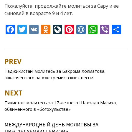
Пожалуйста, продолжайте молиться за Сару и ее
сыновей в возрасте 9 и 4 лет.
F
T
V
O
Li
Pi
M
W
Vi
S
ac
w
K
d
v
nt
ai
h
b
h
e
itt
n
eJ
er
l.
at
er
ar
b
er
o
o
e
R
s
e
PREV
Post
o
kl
u
st
u
A
navigation
Таджикистан: молитесь за Бахрома Холматова,
o
as
r
p
заключенного за «экстремистские» песни
k
s
n
p
NEXT
ni
al
ki
Пакистан: молитесь за 17-летнего Шахзада Масиха,
обвиненного в «богохульстве»
МЕЖДУНАРОДНЫЙ ДЕНЬ МОЛИТВЫ ЗА
ПРЕСЛЕДУЕМУЮ ЦЕРКОВЬ