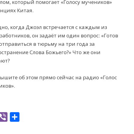
лом, который помогает «Голосу мучеников»
нциях Китая.
но, когда Джоэл встречается с каждым из
работников, он задаёт им один вопрос: «Готов
отправиться в тюрьму на три года за
странение Слова Божьего?» Что же они
ают?
ышите об этом прямо сейчас на радио «Голос
иков».
W
Vi
S
h
b
h