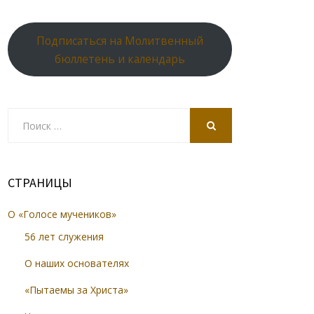
Подписаться на Молитвенный
бюллетень и календарь
Search
for:
SEARCH
СТРАНИЦЫ
О «Голосе мучеников»
56 лет служения
О наших основателях
«Пытаемы за Христа»