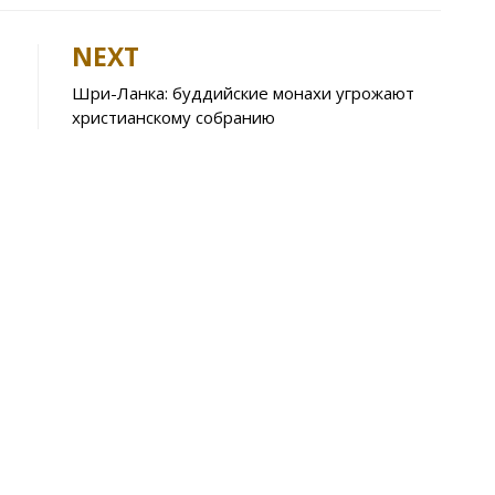
t
er
ar
e
NEXT
A
Шри-Ланка: буддийские монахи угрожают
p
христианскому собранию
p