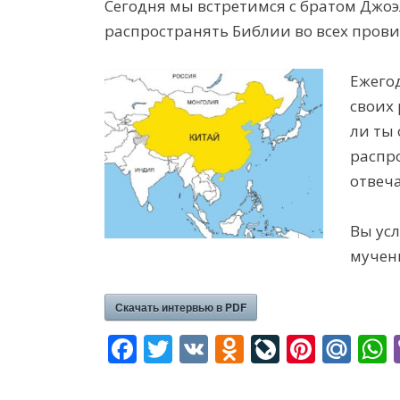
Сегодня мы встретимся с братом Джоэ
распространять Библии во всех прови
Ежегод
своих 
ли ты 
распро
отвеч
Вы усл
мучен
Скачать интервью в PDF
F
T
V
O
Li
Pi
M
ac
w
K
d
v
nt
ai