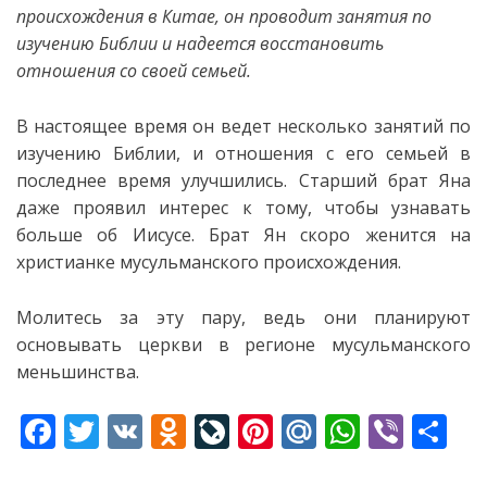
происхождения в Китае, он проводит занятия по
изучению Библии и надеется восстановить
отношения со своей семьей.
В настоящее время он ведет
несколько занятий по
изучению Библии, и отношения с его семьей в
последнее время улучшились. Старший брат Яна
даже проявил интерес к тому, чтобы узнавать
больше об Иисусе. Брат Ян скоро женится на
христианке мусульманского происхождения.
Молитесь за эту пару, ведь они планируют
основывать церкви в регионе мусульманского
меньшинства.
F
T
V
O
Li
Pi
M
W
Vi
S
ac
w
K
d
v
nt
ai
h
b
h