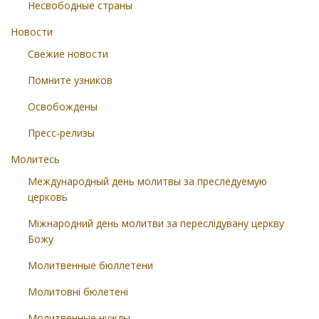
Несвободные страны
Новости
Свежие новости
Помните узников
Освобождены
Пресс-релизы
Молитесь
Международный день молитвы за преследуемую
церковь
Міжнародний день молитви за переслідувану церкву
Божу
Молитвенные бюллетени
Молитовні бюлетені
Молитвенные нужды