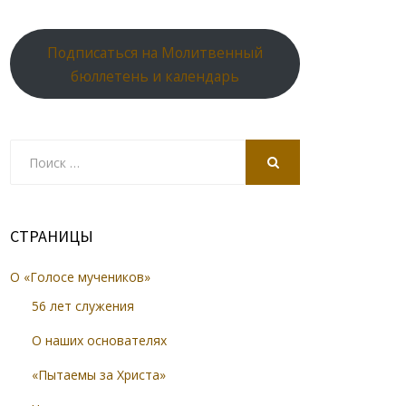
Подписаться на Молитвенный
бюллетень и календарь
Search
for:
SEARCH
СТРАНИЦЫ
О «Голосе мучеников»
56 лет служения
О наших основателях
«Пытаемы за Христа»