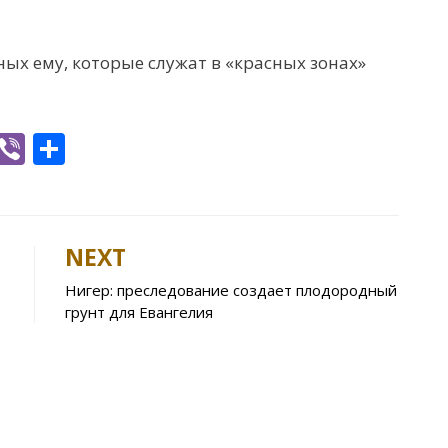
ых ему, которые служат в «красных зонах»
W
Vi
S
h
b
h
t
er
ar
e
NEXT
A
Нигер: преследование создает плодородный
p
грунт для Евангелия
p