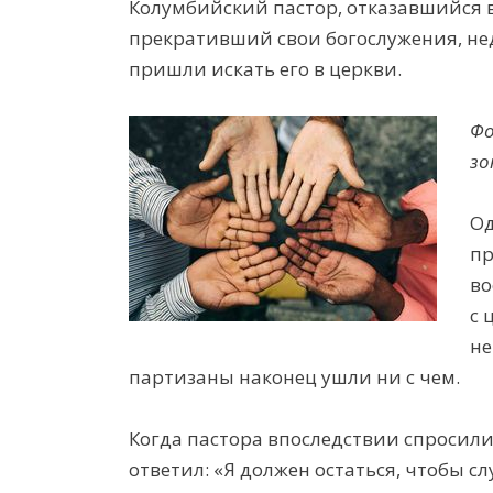
Колумбийский пастор, отказавшийся 
прекративший свои богослужения, нед
пришли искать его в церкви.
Фо
зо
Од
пр
во
с 
не
партизаны наконец ушли ни с чем.
Когда пастора впоследствии спросили,
ответил: «Я должен остаться, чтобы сл