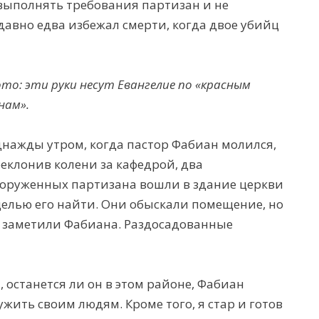
выполнять требования партизан и не
авно едва избежал смерти, когда двое убийц
то: эти руки несут Евангелие по
«
красным
нам».
нажды утром, когда пастор Фабиан молился,
еклонив колени за кафедрой, два
оруженных партизана вошли в здание церкви
целью его найти. Они обыскали помещение, но
заметили Фабиана. Раздосадованные
 останется ли он в этом районе, Фабиан
ужить своим людям. Кроме того, я стар и готов