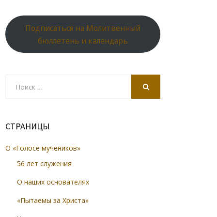
Подписаться на Молитвенный
бюллетень и календарь
Search
for:
SEARCH
СТРАНИЦЫ
О «Голосе мучеников»
56 лет служения
О наших основателях
«Пытаемы за Христа»