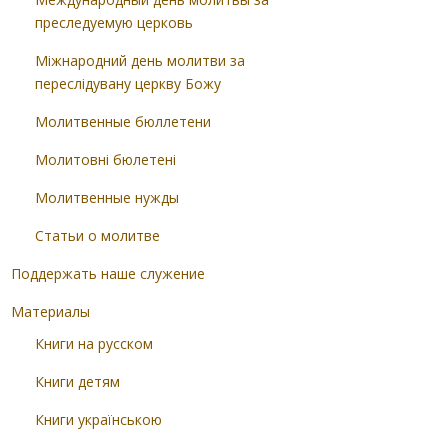
преследуемую церковь
Міжнародний день молитви за
переслідувану церкву Божу
Молитвенные бюллетени
Молитовні бюлетені
Молитвенные нужды
Статьи о молитве
Поддержать наше служение
Материалы
Книги на русском
Книги детям
Книги українською