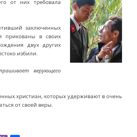
его от них требовала
сетивший заключенных
ли прикованы в своих
хождения двух других
естоко избили.
прашивает верующего
ченных христиан, которых удерживают в очень
аться от своей веры.