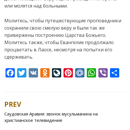
или молятся над больными.
Молитесь, чтобы путешествующие проповедники
сохранили свою смелую веру и были так же
привержены построению Царства Божьего.
Молитесь также, чтобы Евангелие продолжало
процветать в Лаосе, несмотря на попытки его
сдерживать.
F
T
V
O
Li
Pi
M
W
Vi
S
ac
w
K
d
v
nt
ai
h
b
h
e
itt
n
eJ
er
l.
at
er
ar
b
er
o
o
e
R
s
e
PREV
Post
o
kl
u
st
u
A
navigation
Саудовская Аравия: звонок мусульманина на
o
as
r
p
христианское телевидение
k
s
n
p