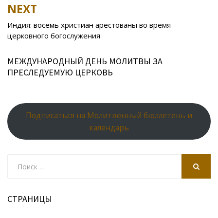
NEXT
ni
al
ki
Индия: восемь христиан арестованы во время
церковного богослужения
МЕЖДУНАРОДНЫЙ ДЕНЬ МОЛИТВЫ ЗА
ПРЕСЛЕДУЕМУЮ ЦЕРКОВЬ
Подписаться на Молитвенный бюллетень и
календарь
Search
for:
SEARCH
СТРАНИЦЫ