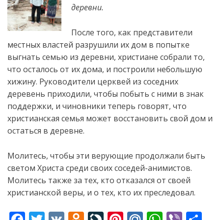
деревни.
После того, как представители
местных властей разрушили их дом в попытке
выгнать семью из деревни, христиане собрали то,
что осталось от их дома, и построили небольшую
хижину. Руководители церквей из соседних
деревень приходили, чтобы побыть с ними в знак
поддержки, и чиновники теперь
говорят, что
христианская семья может восстановить свой дом и
остаться в деревне.
Молитесь, чтобы эти верующие продолжали быть
светом Христа среди своих соседей-анимистов.
Молитесь также за тех, кто отказался от своей
христианской веры, и о тех, кто их преследовал.
F
T
V
O
Li
Pi
M
W
Vi
S