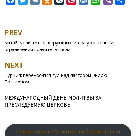
ac
w
K
d
v
nt
ai
h
b
h
e
itt
n
eJ
er
l.
at
er
ar
b
er
o
o
e
R
s
e
PREV
Post
o
kl
u
st
u
A
navigation
Китай: молитесь за верующих, из-за ужесточения
o
as
r
p
ограничений правительством
k
s
n
p
NEXT
ni
al
ki
Турция: переносится суд над пастором Эндрю
Брансоном
МЕЖДУНАРОДНЫЙ ДЕНЬ МОЛИТВЫ ЗА
ПРЕСЛЕДУЕМУЮ ЦЕРКОВЬ
Подписаться на Молитвенный бюллетень и