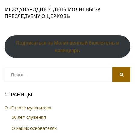
ki
МЕЖДУНАРОДНЫЙ ДЕНЬ МОЛИТВЫ ЗА
ПРЕСЛЕДУЕМУЮ ЦЕРКОВЬ
Подписаться на Молитвенный бюллетень и
календарь
Search
for:
SEARCH
СТРАНИЦЫ
О «Голосе мучеников»
56 лет служения
О наших основателях