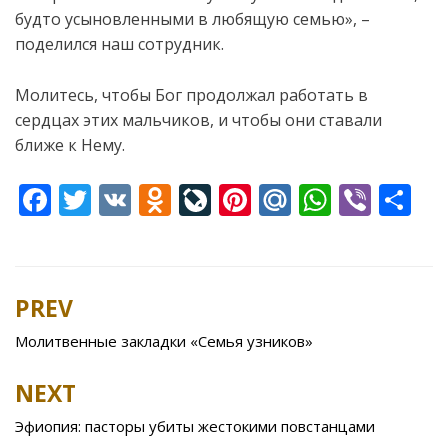
будто усыновленными в любящую семью», –
поделился наш сотрудник.
Молитесь, чтобы Бог продолжал работать в
сердцах этих мальчиков, и чтобы они ставали
ближе к Нему.
F
T
V
O
Li
Pi
M
W
Vi
S
ac
w
K
d
v
nt
ai
h
b
h
e
itt
n
eJ
er
l.
at
er
ar
b
er
o
o
e
R
s
e
PREV
Post
o
kl
u
st
u
A
navigation
Молитвенные закладки «Семья узников»
o
as
r
p
k
s
n
p
NEXT
ni
al
Эфиопия: пасторы убиты жестокими повстанцами