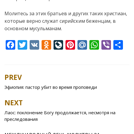
Молитесь за этих братьев и других таких христиан,
которые верно служат сирийским беженцам, в
основном мусульманам.
F
T
V
O
Li
Pi
M
W
Vi
S
ac
w
K
d
v
nt
ai
h
b
h
e
itt
n
eJ
er
l.
at
er
ar
b
er
o
o
e
R
s
e
PREV
Post
o
kl
u
st
u
A
navigation
Эфиопия: пастор убит во время проповеди
o
as
r
p
k
s
n
p
NEXT
ni
al
Лаос: поклонение Богу продолжается, несмотря на
ki
преследования