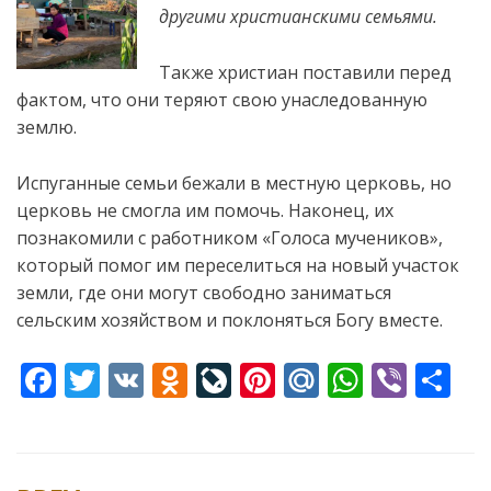
другими христианскими семьями.
Также христиан поставили перед
фактом, что они теряют свою унаследованную
землю.
Испуганные семьи бежали в местную церковь, но
церковь не смогла им помочь. Наконец, их
познакомили с работником «Голоса мучеников»,
который помог им переселиться на новый участок
земли, где они могут свободно заниматься
сельским хозяйством и поклоняться Богу вместе.
F
T
V
O
Li
Pi
M
W
Vi
S
ac
w
K
d
v
nt
ai
h
b
h
e
itt
n
eJ
er
l.
at
er
ar
b
er
o
o
e
R
s
e