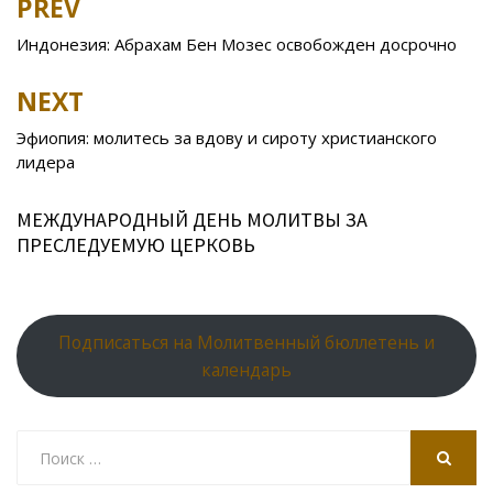
PREV
Post
o
kl
u
st
u
A
navigation
Индонезия: Абрахам Бен Мозес освобожден досрочно
o
as
r
p
k
s
n
p
NEXT
ni
al
Эфиопия: молитесь за вдову и сироту христианского
ki
лидера
МЕЖДУНАРОДНЫЙ ДЕНЬ МОЛИТВЫ ЗА
ПРЕСЛЕДУЕМУЮ ЦЕРКОВЬ
Подписаться на Молитвенный бюллетень и
календарь
Search
for:
SEARCH